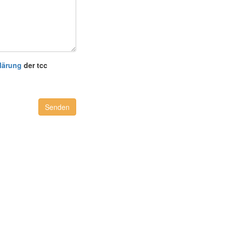
lärung
der tcc