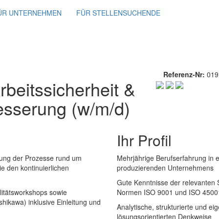
ÜR UNTERNEHMEN
FÜR STELLENSUCHENDE
Referenz-Nr:
019
Arbeitssicherheit &
besserung (w/m/d)
Ihr Profil
lung der Prozesse rund um
Mehrjährige Berufserfahrung in e
 den kontinuierlichen
produzierenden Unternehmens
Gute Kenntnisse der relevanten 
itätsworkshops sowie
Normen ISO 9001 und ISO 4500
hikawa) inklusive Einleitung und
Analytische, strukturierte und ei
lösungsorientierten Denkweise