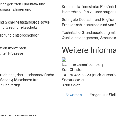
ner gelebten Qualitäts- und
Kommunikationsstarke Persönlichk
ungsmassnahmen und
Hierarchiestufen zu überzeugen 
Sehr gute Deutsch- und Englischk
 und Sicherheitsstandards sowie
Französischkenntnisse sind von V
 und Gesundheitsschutz
Technische Grundausbildung mit 
gleitung entsprechender
Qualitätsmanagement, Arbeitssic
Weitere Inform
uationskonzepten,
vanter Prozesse
tcc – the career company
Kurt Christen
ernehmen, das kundenspezifische
+41 79 485 86 20 (auch ausserha
Serien-) Maschinen für
Seestrasse 30
t und fertigt
3700 Spiez
Bewerben
Fragen zur Stel
________