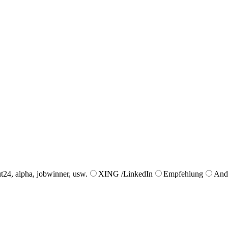
ut24, alpha, jobwinner, usw.
XING /LinkedIn
Empfehlung
And